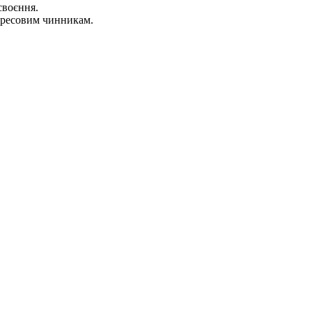
своєння.
стресовим чинникам.