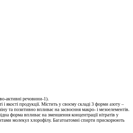
во-активні речовини-1).
 якості продукції. Містить у своєму складі 3 форми азоту –
ніну та позитивно впливає на засвоєння макро- і мезоелементів.
мідна форма впливає на зменшення концентрації нітратів у
нтами молекул хлорофілу. Багатоатомні спирти прискорюють