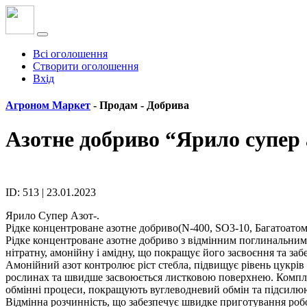
Всі оголошення
Створити оголошення
Вхід
Агроном Маркет
- Продам -
Добрива
Азотне добриво “Ярило супер 
ID: 513 | 23.01.2023
Ярило Супер Азот-.
Рідке концентроване азотне добриво(N-400, SО3-10, Багатоатом
Рідке концентроване азотне добриво з відмінним поглинальними 
нітратну, амонійну і амідну, що покращує його засвоєння та за
Амонійний азот контролює ріст стебла, підвищує рівень цукрів 
рослинах та швидше засвоюється листковою поверхнею. Компле
обмінні процеси, покращують вуглеводневий обмін та підсилюю
Відмінна розчинність, що забезпечує швидке приготування роб