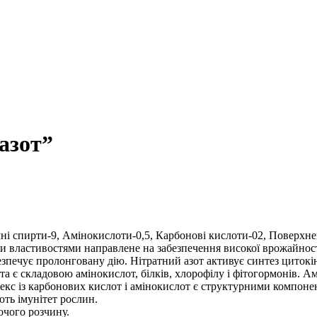
азот”
ні спирти-9, Амінокислоти-0,5, Карбонові кислоти-02, Поверхне
властивостями направлене на забезпечення високої врожайності і
безпечує пролонговану дію. Нітратний азот активує синтез цитокі
та є складовою амінокислот, білків, хлорофілу і фітогормонів. А
кс із карбонових кислот і амінокислот є структурними компоне
ть імунітет рослин.
очого розчину.