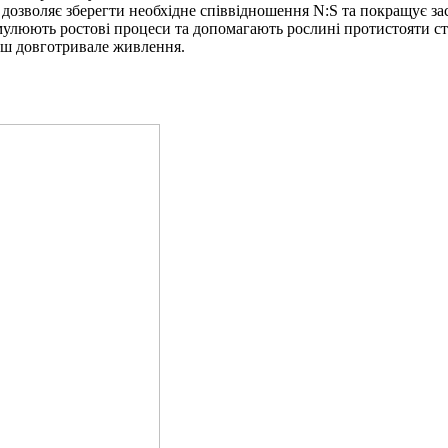
 дозволяє зберегти необхідне співвідношення N:S та покращує за
тимулюють ростові процеси та допомагають рослині протистояти 
льш довготривале живлення.