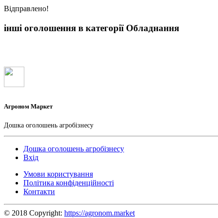
Вiдправлено!
інші оголошення в категорії Обладнання
Агроном Маркет
Дошка оголошень агробізнесу
Дошка оголошень агробізнесу
Вхід
Умови користування
Політика конфіденційності
Контакти
© 2018 Copyright:
https://agronom.market