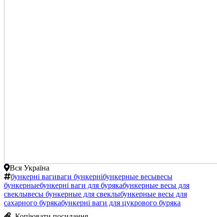
Вся Україна
бункерні ваги
ваги бункерні
бункерные весы
весы
бункерные
бункерні ваги для буряка
бункерные весы для
свеклы
весы бункерные для свеклы
бункерные весы для
сахарного буряка
бункерні ваги для цукрового буряка
Копіювати посилання