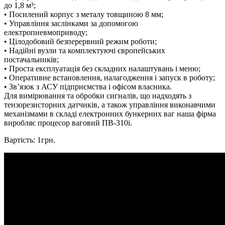
до 1,8 м³;
• Посилений корпус з металу товщиною 8 мм;
• Управління заслінками за допомогою
електропневмоприводу;
• Цілодобовий безперервний режим роботи;
• Надійні вузли та комплектуючі європейських
постачальників;
• Проста експлуатація без складних налаштувань і меню;
• Оперативне встановлення, налагодження і запуск в роботу;
• Зв’язок з АСУ підприємства і офісом власника.
Для вимірювання та обробки сигналів, що надходять з
тензорезисторних датчиків, а також управління виконавчими
механізмами в складі електронних бункерних ваг наша фірма
виробляє процесор ваговий ПВ-310і.
Вартість: 1грн.