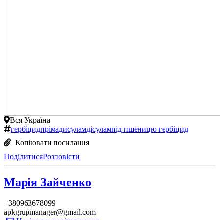
Вся Україна
гербіцид
пріма
дисулам
дісулам
під пшеницю гербіцид
Копіювати посилання
Поділитися
Розповісти
Марія Зайченко
+380963678099
apkgrupmanager@gmail.com