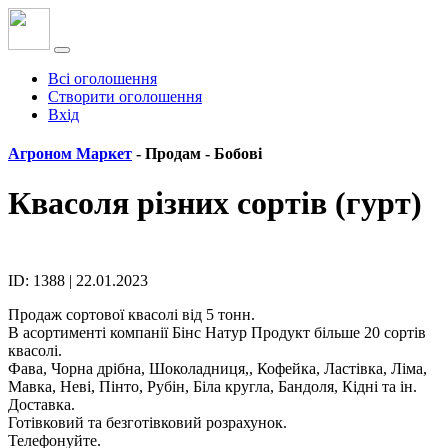
Всі оголошення
Створити оголошення
Вхід
Агроном Маркет
- Продам -
Бобові
Квасоля різних сортів (гурт)
ID: 1388 | 22.01.2023
Продаж сортової квасолі від 5 тонн.
В асортименті компанії Бінс Натур Продукт більше 20 сортів
квасолі.
Фава, Чорна дрібна, Шоколадниця,, Кофейка, Ластівка, Ліма,
Мавка, Неві, Пінто, Рубін, Біла кругла, Бандоля, Кідні та ін.
Доставка.
Готівковий та безготівковий розрахунок.
Телефонуйте.