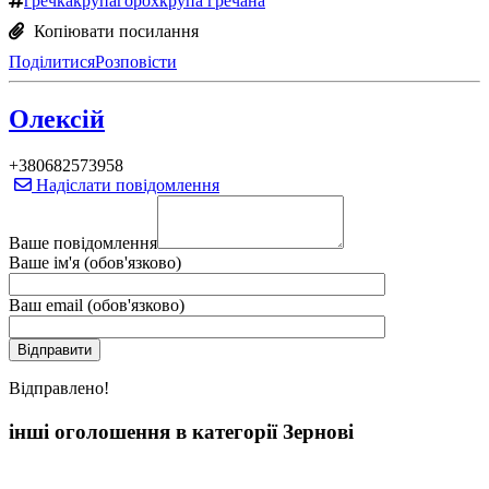
гречка
крупа
горох
крупа гречана
Копіювати посилання
Поділитися
Розповісти
Олексій
+380682573958
Надіслати повідомлення
Ваше повідомлення
Ваше ім'я (обов'язково)
Ваш email (обов'язково)
Вiдправлено!
інші оголошення в категорії Зернові