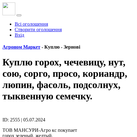
Всі оголошення
Створити оголошення
Вхід
Агроном Маркет
- Куплю -
Зернові
Куплю горох, чечевицу, нут,
сою, сорго, просо, кориандр,
люпин, фасоль, подсолнух,
тыквенную семечку.
ID: 2555 | 05.07.2024
ТОВ МАНСУРИ-Агро кс покупает
горох зеленый, желтый,