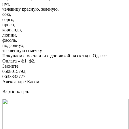
нут,
чечевицу красную, зеленую,
сою,
сорго,
просо,
кориандр,
люпин,
фасоль,
подсолнух,
тыквенную семечку.
Покупаем с места или с доставкой на склад в Одессе.
Оплата – ф1, ф2.
Звоните
0508015793,
0633332777
Александр / Касем
Вартість: грн.