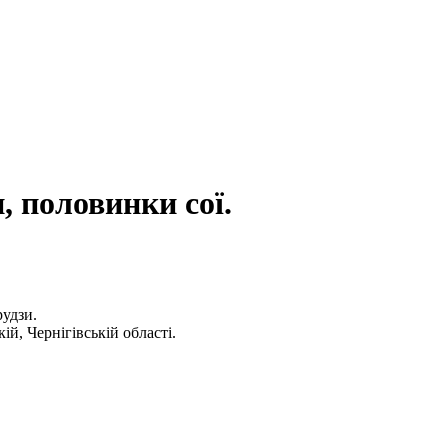
, половинки сої.
рудзи.
ій, Чернігівській області.