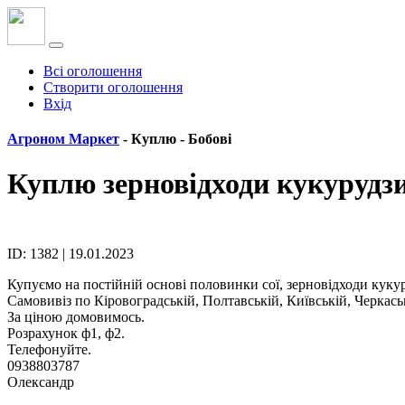
Всі оголошення
Створити оголошення
Вхід
Агроном Маркет
- Куплю -
Бобові
Куплю зерновідходи кукурудзи
ID: 1382 | 19.01.2023
Купуємо на постійній основі половинки сої, зерновідходи куку
Самовивіз по Кіровоградській, Полтавській, Київській, Черкаськ
За ціною домовимось.
Розрахунок ф1, ф2.
Телефонуйте.
0938803787
Олександр