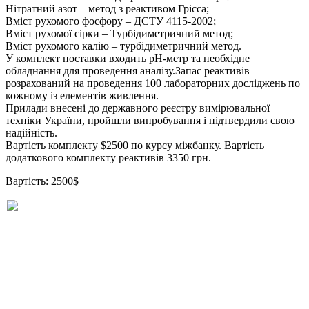
Нітратний азот – метод з реактивом Грісса;
Вміст рухомого фосфору – ДСТУ 4115-2002;
Вміст рухомої сірки – Турбідиметричний метод;
Вміст рухомого калію – турбідиметричний метод.
У комплект поставки входить pH-метр та необхідне
обладнання для проведення аналізу.Запас реактивів
розрахований на проведення 100 лабораторних досліджень по
кожному із елементів живлення.
Прилади внесені до державного реєстру вимірювальної
техніки України, пройшли випробування і підтвердили свою
надійність.
Вартість комплекту $2500 по курсу міжбанку. Вартість
додаткового комплекту реактивів 3350 грн.
Вартість: 2500$