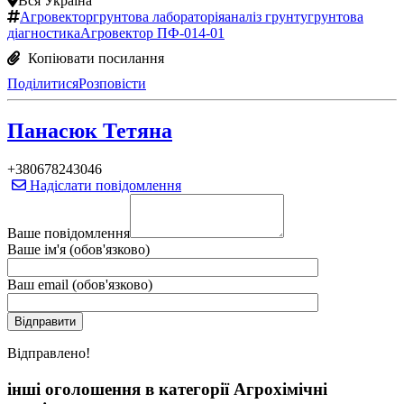
Вся Україна
Агровектор
грунтова лабораторія
аналіз грунту
грунтова
діагностика
Агровектор ПФ-014-01
Копіювати посилання
Поділитися
Розповісти
Панасюк Тетяна
+380678243046
Надіслати повідомлення
Ваше повідомлення
Ваше ім'я (обов'язково)
Ваш email (обов'язково)
Вiдправлено!
інші оголошення в категорії Агрохімічні