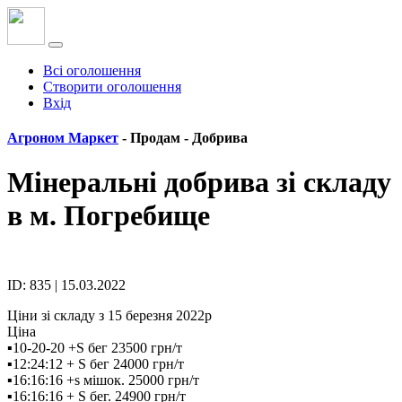
Всі оголошення
Створити оголошення
Вхід
Агроном Маркет
- Продам -
Добрива
Мінеральні добрива зі складу
в м. Погребище
ID: 835 | 15.03.2022
Ціни зі складу з 15 березня 2022р
Ціна
▪️10-20-20 +S бег 23500 грн/т
▪️12:24:12 + S бег 24000 грн/т
▪️16:16:16 +s мішок. 25000 грн/т
▪️16:16:16 + S бег. 24900 грн/т