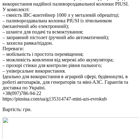
використання надійної паливороздавальної колонки PIUSI.
У комплекті:
– ємність IBC-контейнер 1000 л у металевій обрешітці;
– паливороздавальна колонка PIUSI із лічильником
(механічний або електронний);
– шланги для подачі та всмоктування;
– заправний пістолет (ручний або автоматичний);
– захисна рамка/піддон.
Переваги:
– мобільність і простота переміщення;
– можливість живлення від мережі або акумулятора;
– прозорі стінки для контролю рівня пального;
– універсальне використання.
Ідеально для використання в аграрній сфері, будівництві, в
роботі автопарків, для генераторів та міні-АЗС. Гарантія та
доставка по Україні.
+38(097)786-94-22
https://piusiua.com/ua/g135314747-mini-azs-evrokub
Вартість: грн.