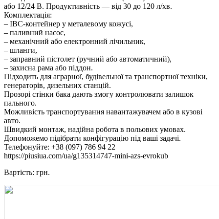
або 12/24 В. Продуктивність — від 30 до 120 л/хв.
Комплектація:
– IBC-контейнер у металевому кожусі,
– паливний насос,
– механічний або електронний лічильник,
– шланги,
– заправний пістолет (ручний або автоматичний),
– захисна рама або піддон.
Підходить для аграрної, будівельної та транспортної техніки,
генераторів, дизельних станцій.
Прозорі стінки бака дають змогу контролювати залишок
пального.
Можливість транспортування навантажувачем або в кузові
авто.
Швидкий монтаж, надійна робота в польових умовах.
Допоможемо підібрати конфігурацію під ваші задачі.
Телефонуйте: +38 (097) 786 94 22
https://piusiua.com/ua/g135314747-mini-azs-evrokub
Вартість: грн.