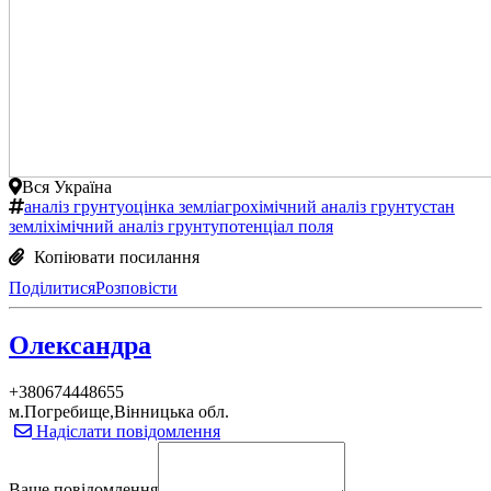
Вся Україна
аналіз грунту
оцінка землі
агрохімічний аналіз грунту
стан
землі
хімічний аналіз грунту
потенціал поля
Копіювати посилання
Поділитися
Розповісти
Олександра
+380674448655
м.Погребище,Вінницька обл.
Надіслати повідомлення
Ваше повідомлення