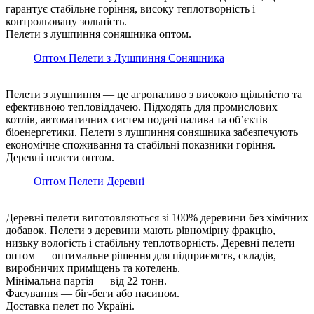
гарантує стабільне горіння, високу теплотворність і
контрольовану зольність.
Пелети з лушпиння соняшника оптом.
Оптом Пелети з Лушпиння Соняшника
Пелети з лушпиння — це агропаливо з високою щільністю та
ефективною тепловіддачею. Підходять для промислових
котлів, автоматичних систем подачі палива та об’єктів
біоенергетики. Пелети з лушпиння соняшника забезпечують
економічне споживання та стабільні показники горіння.
Деревні пелети оптом.
Оптом Пелети Деревні
Деревні пелети виготовляються зі 100% деревини без хімічних
добавок. Пелети з деревини мають рівномірну фракцію,
низьку вологість і стабільну теплотворність. Деревні пелети
оптом — оптимальне рішення для підприємств, складів,
виробничих приміщень та котелень.
Мінімальна партія — від 22 тонн.
Фасування — біг-беги або насипом.
Доставка пелет по Україні.