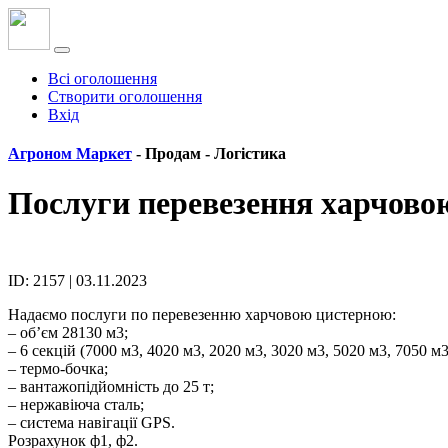
Всі оголошення
Створити оголошення
Вхід
Агроном Маркет
- Продам -
Логістика
Послуги перевезення харчово
ID: 2157 | 03.11.2023
Надаємо послуги по перевезенню харчовою цистерною:
– об’єм 28130 м3;
– 6 секцій (7000 м3, 4020 м3, 2020 м3, 3020 м3, 5020 м3, 7050 м3
– термо-бочка;
– вантажопідйомність до 25 т;
– нержавіюча сталь;
– система навігації GPS.
Розрахунок ф1, ф2.