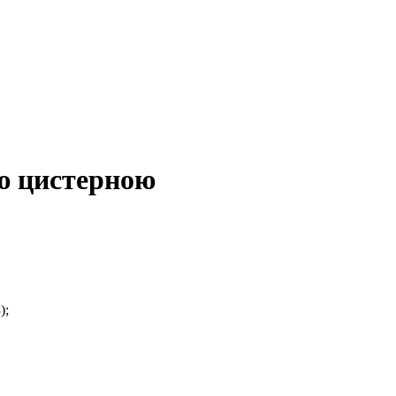
ю цистерною
);