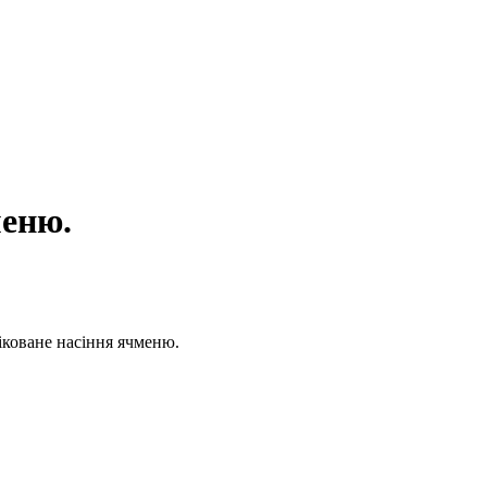
меню.
іковане насіння ячменю.