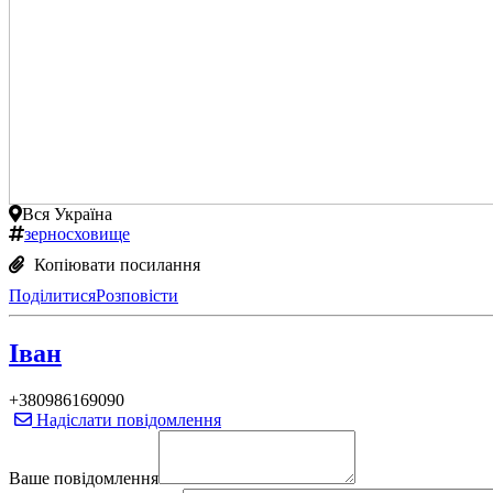
Вся Україна
зерносховище
Копіювати посилання
Поділитися
Розповісти
Іван
+380986169090
Надіслати повідомлення
Ваше повідомлення