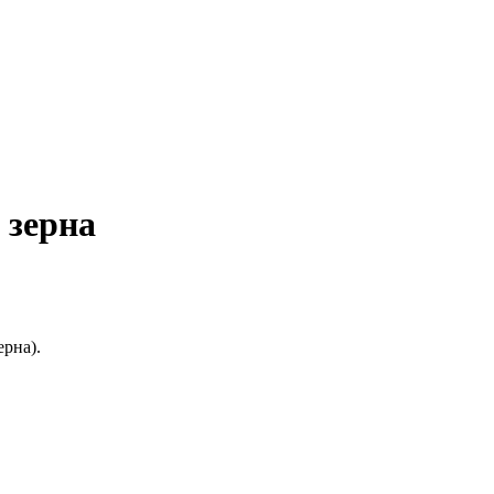
 зерна
ерна).