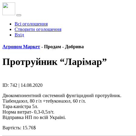
Всі оголошення
Створити оголошення
Вхід
Агроном Маркет
- Продам -
Добрива
Протруйник “Ларімар”
ID: 742 | 14.08.2020
Двокомпонентний системний фунгіцидний протруйник.
Тіабендазол, 80 г/л +тебуконазол, 60 г/л.
Тара-каністра 5л.
Норма витрат- 0,3-0,5л/т.
Відправка НП по всій Україні.
Вартість: 15.76$