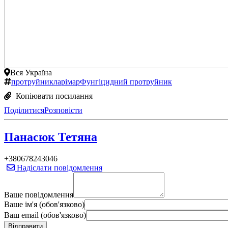
Вся Україна
протруйник
ларімар
Фунгіцидний протруйник
Копіювати посилання
Поділитися
Розповісти
Панасюк Тетяна
+380678243046
Надіслати повідомлення
Ваше повідомлення
Ваше ім'я (обов'язково)
Ваш email (обов'язково)