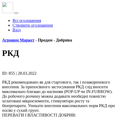
Всі оголошення
Створити оголошення
Вхід
Агроном Маркет
- Продам -
Добрива
РКД
ID: 855 | 28.03.2022
РКД рекомендовано як для стартового, так і позакореневого
внесення. За припосівного застосування РКД слід вносити
максимально близько до насінням (POP-UP чи IN-FURROW).
До робочого розчину можна додавати необхідні повністю
хелатовані мікроелементи, стимулятори росту та
біопрепарати. Уникати внесення максимальних норм РКД при
посіві у сухий грунт.
ПЕРЕВАГИ І ВЛАСТИВОСТІ ДОБРИВ: