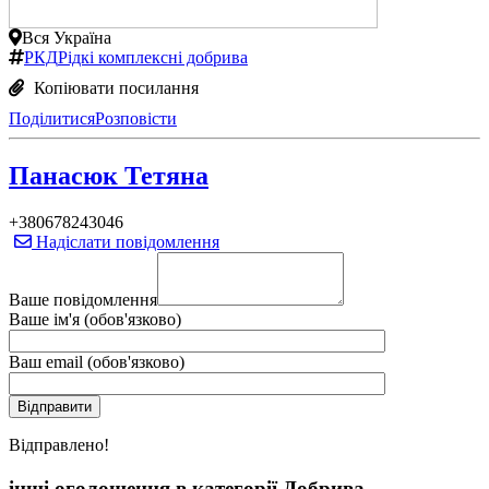
Вся Україна
РКД
Рідкі комплексні добрива
Копіювати посилання
Поділитися
Розповісти
Панасюк Тетяна
+380678243046
Надіслати повідомлення
Ваше повідомлення
Ваше ім'я (обов'язково)
Ваш email (обов'язково)
Вiдправлено!
інші оголошення в категорії Добрива