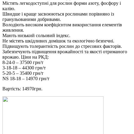
Містять легкодоступні для рослин форми азоту, фосфору і
калію.
Швидше і краще засвоюються рослинами порівняно із
гранульованими добривами.
Володіють високим коефіцієнтом використання елементів
живлення.
Мають низький сольовий індекс.
Не містять шкідливих домішок та екологічно безпечні.
Підвищують толерантність рослин до стресових факторів.
Забезпечують підвищення врожайності та якості отриманого
врожаю. Ціни на РКД:
8-24-0 – 37500 грн/т
3-18-18 – 44300 грн/т
5-20-5 – 35400 грн/т
NS 18-18 – 14970 грн/т
Вартість: 14970грн.