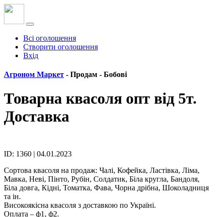
Всі оголошення
Створити оголошення
Вхід
Агроном Маркет
- Продам -
Бобові
Товарна квасоля опт від 5т.
Доставка
ID: 1360 | 04.01.2023
Сортова квасоля на продаж: Чалі, Кофейка, Ластівка, Ліма,
Мавка, Неві, Пінто, Рубін, Солдатик, Біла кругла, Бандоля,
Біла довга, Кідні, Томатка, Фава, Чорна дрібна, Шоколадниця
та ін.
Високоякісна квасоля з доставкою по Україні.
Оплата – ф1, ф2.