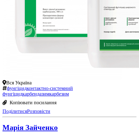
Вся Україна
фунгіцид
контактно-системний
фунгіцид
карбендазим
карбезим
Копіювати посилання
Поділитися
Розповісти
Марія Зайченко