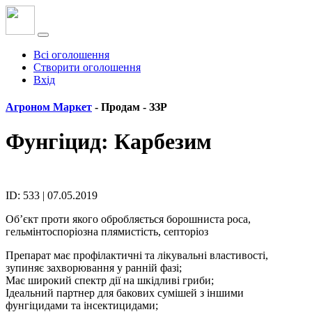
Всі оголошення
Створити оголошення
Вхід
Агроном Маркет
- Продам -
ЗЗР
Фунгіцид: Карбезим
ID: 533 | 07.05.2019
Об’єкт проти якого обробляється борошниста роса,
гельмінтоспоріозна плямистість, септоріоз
Препарат має профілактичні та лікувальні властивості,
зупиняє захворювання у ранній фазі;
Має широкий спектр дії на шкідливі гриби;
Ідеальний партнер для бакових сумішей з іншими
фунгіцидами та інсектицидами;