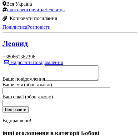
Вся Україна
просо
лен
горчица
Чечевица
Копіювати посилання
Поділитися
Розповісти
Леонид
+380661362396
Надіслати повідомлення
Ваше повідомлення
Ваше ім'я (обов'язково)
Ваш email (обов'язково)
Вiдправлено!
інші оголошення в категорії Бобові