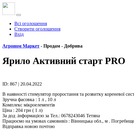
Всі оголошення
Створити оголошення
Вхід
Агроном Маркет
- Продам -
Добрива
Ярило Активний старт PRO
ID: 867 | 20.04.2022
В наявності стимулятор проростання та розвитку кореневої сис
Зручна фасовка : 1 л , 10 л
Комплекс мікроелементів
Ціна : 204 грн ( 1 л)
За дод .інформацією за Тел.: 0678243046 Тетяна
Працюємо на умовах самовивіз : Вінницька обл., м . Погребище
Відправка новою почтою