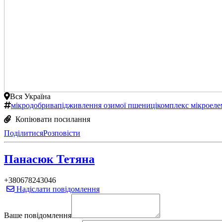
Вся Україна
мікродобрива
підживлення озимої пшениці
комплекс мікроеле
Копіювати посилання
Поділитися
Розповісти
Панасюк Тетяна
+380678243046
Надіслати повідомлення
Ваше повідомлення