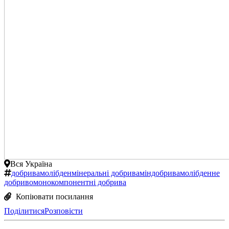
Вся Україна
добрива
молібден
мінеральні добрива
міндобрива
молібденне
добриво
монокомпонентні добрива
Копіювати посилання
Поділитися
Розповісти