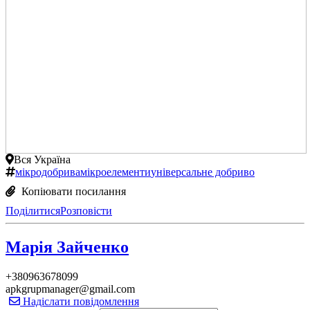
Вся Україна
мікродобрива
мікроелементи
універсальне добриво
Копіювати посилання
Поділитися
Розповісти
Марія Зайченко
+380963678099
apkgrupmanager@gmail.com
Надіслати повідомлення