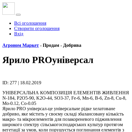
Всі оголошення
Створити оголошення
Вхід
Агроном Маркет
- Продам -
Добрива
Ярило PROуніверсал
ID: 277 | 18.02.2019
УНІВЕРСАЛЬНА КОМПОЗИЦІЯ ЕЛЕМЕНТІВ ЖИВЛЕННЯ
N-184, P2O5-90, K2O-44, SO3-37, Fe-6, Mn-6, B-6, Zn-8, Cu-8,
Mo-0.12, Co-0.05
Ярило PRO універсал-це універсальне рідке хелатоване
добриво, яке містить у своєму складі збалансовану кількість
макро- та мікроелементів для позакореневого підживлення
широкого спектру сільськогосподарських культур протягом
вегетації за умов, коли порушується поглинання елементів з