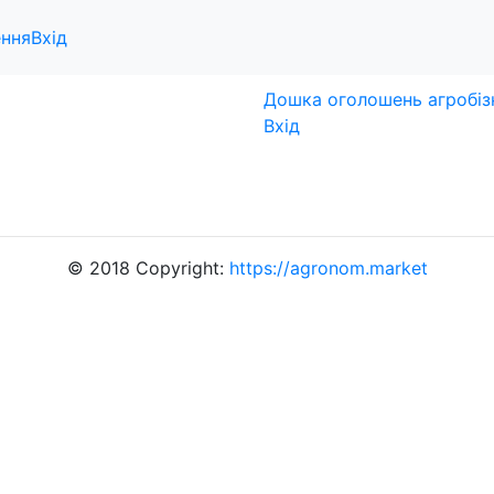
олошення
- #автоматичне-ви
ння
Вхід
Дошка оголошень агробіз
Вхід
© 2018 Copyright:
https://agronom.market